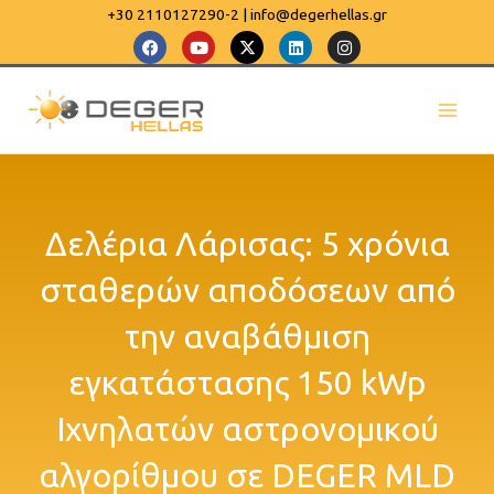
Μετάβαση
+30 2110127290-2 | info@degerhellas.gr
F
Y
X
L
I
στο
a
o
-
i
n
c
u
t
n
s
περιεχόμενο
e
t
w
k
t
b
u
i
e
a
o
b
t
d
g
o
e
t
i
r
k
e
n
a
r
m
Δελέρια Λάρισας: 5 χρόνια
σταθερών αποδόσεων από
την αναβάθμιση
εγκατάστασης 150 kWp
Ιχνηλατών αστρονομικού
αλγορίθμου σε DEGER MLD