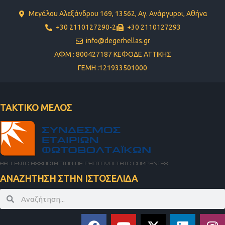
Μεγάλου Αλεξάνδρου 169, 13562, Αγ. Ανάργυροι, Αθήνα
+30 2110127290-2
+30 2110127293
info@degerhellas.gr
ΑΦΜ : 800427187 ΚΕΦΟΔΕ ΑΤΤΙΚΗΣ
ΓΕΜΗ :121933501000
ΤΑΚΤΙΚΟ ΜΕΛΟΣ
ΑΝΑΖΗΤΗΣΗ ΣΤΗΝ ΙΣΤΟΣΕΛΙΔΑ
Search
Search
F
Y
X
L
I