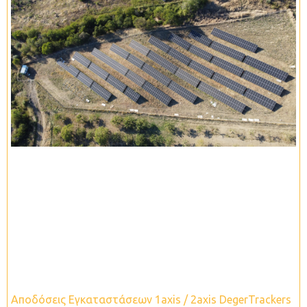
Αποδόσεις Εγκαταστάσεων 1axis / 2axis DegerTrackers