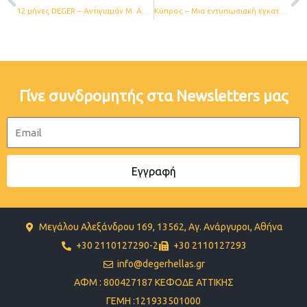
12 μήνες DEGER – Αντιγιαμάν Μ. Ασίας
Kύπρος – Μια εντυπωσιακή εγκατάσταση από συστήματα ιχνηλάτησης της DEGER κοντά στη τεχνητή Λίμνη Ευρέτου
Γίνε συνδρομητής στα Newsletters μας
Email
Εγγραφή
Μεγάλου Αλεξάνδρου 169, 13562, Αγ. Ανάργυροι, Αθήνα
+30 2110127290-2
+30 2110127293
info@degerhellas.gr
ΑΦΜ : 800427187 ΚΕΦΟΔΕ ΑΤΤΙΚΗΣ
ΓΕΜΗ :121933501000