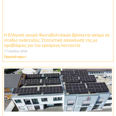
Η Ελληνική αγορά Φωτοβολταϊκών βρίσκεται ακόμα σε
στάδιο ανάπτυξης. Στατιστική απεικόνισή της με
προβλέψεις για την ερχόμενη πενταετία
17 Ιουλίου 2026
Περισσότερα »