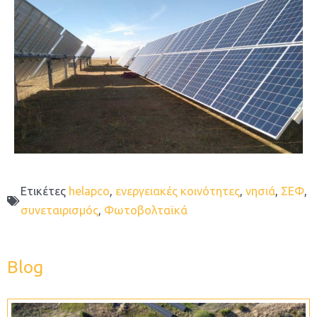
Ετικέτες
helapco
,
ενεργειακές κοινότητες
,
νησιά
,
ΣΕΦ
,
συνεταιρισμός
,
Φωτοβολταϊκά
Blog