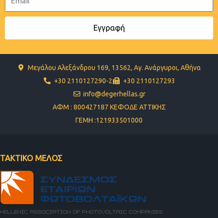
Εγγραφή
Μεγάλου Αλεξάνδρου 169, 13562, Αγ. Ανάργυροι, Αθήνα
+30 2110127290-2
+30 2110127293
info@degerhellas.gr
ΑΦΜ : 800427187 ΚΕΦΟΔΕ ΑΤΤΙΚΗΣ
ΓΕΜΗ :121933501000
ΤΑΚΤΙΚΟ ΜΕΛΟΣ