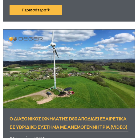
Περισσότερα
Ο ΔΙΑΞΟΝΙΚΌΣ ΙΧΝΗΛΆΤΗΣ D80 ΑΠΟΔΊΔΕΙ ΕΞΑΙΡΕΤΙΚΆ
ΣΕ ΥΒΡΙΔΙΚΌ ΣΎΣΤΗΜΑ ΜΕ ΑΝΕΜΟΓΕΝΝΉΤΡΙΑ (VIDEO)