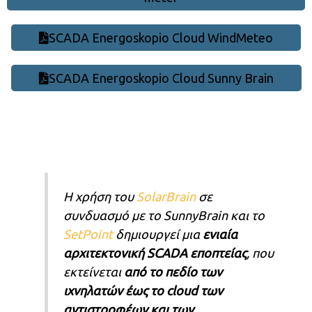
SCADA Energoskopio Cloud WindMeteo
SCADA Energoskopio Cloud Sunny Brain
Η χρήση του
SolarBrain
σε
συνδυασμό με το SunnyBrain και το
SetPoint
δημιουργεί μια
ενιαία
αρχιτεκτονική SCADA εποπτείας
, που
εκτείνεται
από το πεδίο των
ιχνηλατών έως το cloud των
αντιστροφέων και των