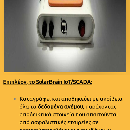
Επιπλέον, το
SolarBrain
IoT/SCADA:
Καταγράφει και αποθηκεύει με ακρίβεια
όλα τα
δεδομένα ανέμου
, παρέχοντας
αποδεικτικά στοιχεία που απαιτούνται
από ασφαλιστικές εταιρείες σε
περιπτώσεις ελέγχων ή συμβάντων,