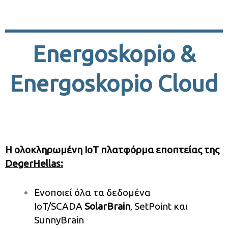
Energoskopio &
Energoskopio Cloud
Η ολοκληρωμένη IoT πλατφόρμα εποπτείας της
DegerHellas:
Ενοποιεί όλα τα δεδομένα
IoT/SCADA
SolarBrain
, SetPoint και
SunnyBrain