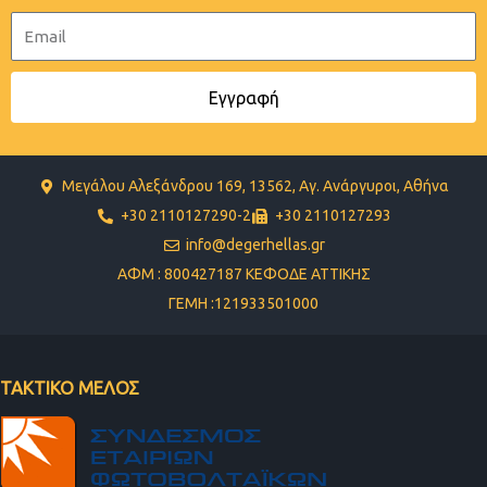
Email
Εγγραφή
Μεγάλου Αλεξάνδρου 169, 13562, Αγ. Ανάργυροι, Αθήνα
+30 2110127290-2
+30 2110127293
info@degerhellas.gr
ΑΦΜ : 800427187 ΚΕΦΟΔΕ ΑΤΤΙΚΗΣ
ΓΕΜΗ :121933501000
ΤΑΚΤΙΚΟ ΜΕΛΟΣ