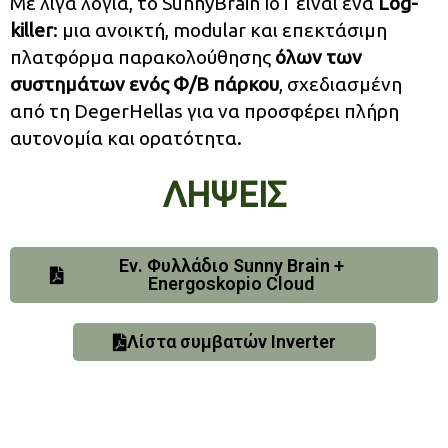
Με λίγα λόγια, το SunnyBrain IoT είναι ένα
Log-
killer
: μια ανοικτή, modular και επεκτάσιμη
πλατφόρμα παρακολούθησης
όλων των
συστημάτων ενός Φ/Β πάρκου
, σχεδιασμένη
από τη DegerHellas για να προσφέρει πλήρη
αυτονομία και ορατότητα.
ΛΗΨΕΙΣ
Εν. Φυλλάδιο Sunny Brain +
Energoskopio Cloud
Λίστα συμβατών Inverter