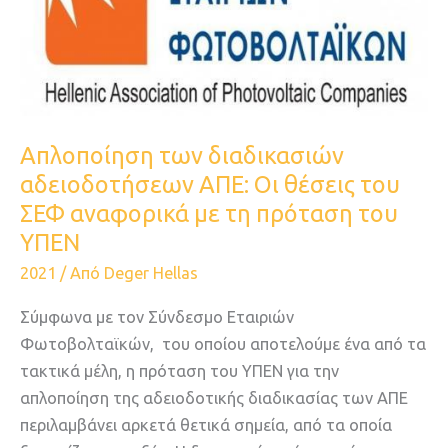
ΑΠΕ:
Οι
θέσεις
του
ΣΕΦ
αναφορικά
Aπλοποίηση των διαδικασιών
με
αδειοδοτήσεων ΑΠΕ: Οι θέσεις του
τη
ΣΕΦ αναφορικά με τη πρόταση του
πρόταση
ΥΠΕΝ
του
2021
/ Από
Deger Hellas
ΥΠΕΝ
Σύμφωνα με τον Σύνδεσμο Εταιριών
Φωτοβολταϊκών, του οποίου αποτελούμε ένα από τα
τακτικά μέλη, η πρόταση του ΥΠΕΝ για την
απλοποίηση της αδειοδοτικής διαδικασίας των ΑΠΕ
περιλαμβάνει αρκετά θετικά σημεία, από τα οποία