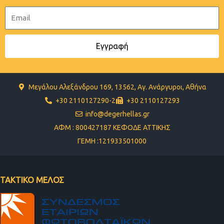
Email
Εγγραφή
Μεγάλου Αλεξάνδρου 169, 13562, Αγ. Ανάργυροι, Αθήνα
+30 2110127290-2
+30 2110127293
info@degerhellas.gr
ΑΦΜ : 800427187 ΚΕΦΟΔΕ ΑΤΤΙΚΗΣ
ΓΕΜΗ :121933501000
ΤΑΚΤΙΚΟ ΜΕΛΟΣ