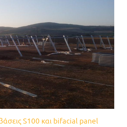
σεις S100 και bifacial panel