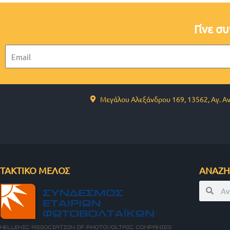
Γίνε σ
Email
Μεγάλου Αλεξάνδρου 169, 13562, Αγ. Α
ΤΑΚΤΙΚΟ ΜΕΛΟΣ
ΑΝΑΖΗ
Search
Sear