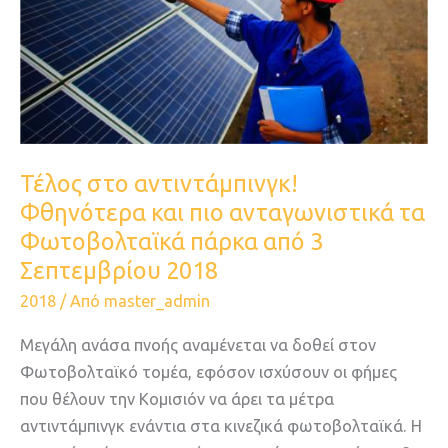
και
πιο
ανταγωνιστικά
τα
Φωτοβολταϊκά
πάρκα
από
Τέλος στο αντιντάμπινγκ!
3
Φθηνότερα και πιο ανταγωνιστικά τα
Σεπτεμβρίου
Φωτοβολταϊκά πάρκα από 3
2018
Σεπτεμβρίου 2018
2018
/ Από
master_admin
Μεγάλη ανάσα πνοής αναμένεται να δοθεί στον
Φωτοβολταϊκό τομέα, εφόσον ισχύσουν οι φήμες
που θέλουν την Κομισιόν να άρει τα μέτρα
αντιντάμπινγκ ενάντια στα κινεζικά φωτοβολταϊκά. Η