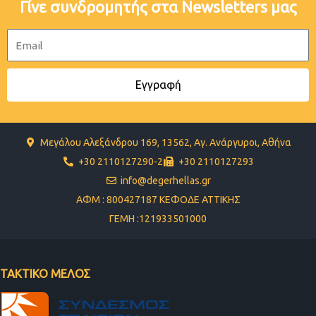
Γίνε συνδρομητής στα Newsletters μας
Email
Εγγραφή
Μεγάλου Αλεξάνδρου 169, 13562, Αγ. Ανάργυροι, Αθήνα
+30 2110127290-2
+30 2110127293
info@degerhellas.gr
ΑΦΜ : 800427187 ΚΕΦΟΔΕ ΑΤΤΙΚΗΣ
ΓΕΜΗ :121933501000
ΤΑΚΤΙΚΟ ΜΕΛΟΣ