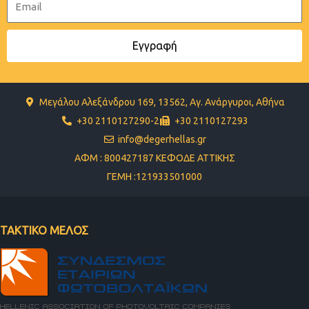
Εγγραφή
Μεγάλου Αλεξάνδρου 169, 13562, Αγ. Ανάργυροι, Αθήνα
+30 2110127290-2
+30 2110127293
info@degerhellas.gr
ΑΦΜ : 800427187 ΚΕΦΟΔΕ ΑΤΤΙΚΗΣ
ΓΕΜΗ :121933501000
ΤΑΚΤΙΚΟ ΜΕΛΟΣ