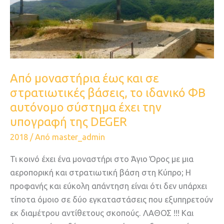
σε
στρατιωτικές
βάσεις,
το
ιδανικό
ΦΒ
Aπό μοναστήρια έως και σε
αυτόνομο
στρατιωτικές βάσεις, το ιδανικό ΦΒ
σύστημα
αυτόνομο σύστημα έχει την
έχει
υπογραφή της DEGER
την
2018
/ Από
master_admin
υπογραφή
της
Τι κοινό έχει ένα μοναστήρι στο Άγιο Όρος με μια
DEGER
αεροπορική και στρατιωτική βάση στη Κύπρο; Η
προφανής και εύκολη απάντηση είναι ότι δεν υπάρχει
τίποτα όμοιο σε δύο εγκαταστάσεις που εξυπηρετούν
εκ διαμέτρου αντίθετους σκοπούς. ΛΑΘΟΣ !!! Και