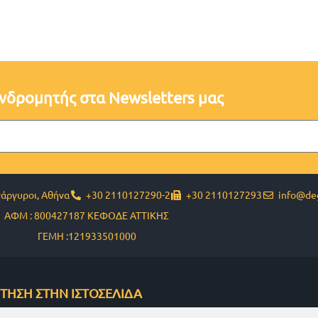
υνδρομητής στα Newsletters μας
νάργυροι, Αθήνα
+30 2110127290-2
+30 2110127293
info@deg
ΑΦΜ : 800427187 ΚΕΦΟΔΕ ΑΤΤΙΚΗΣ
ΓΕΜΗ :121933501000
ΤΗΣΗ ΣΤΗΝ ΙΣΤΟΣΕΛΙΔΑ
ch