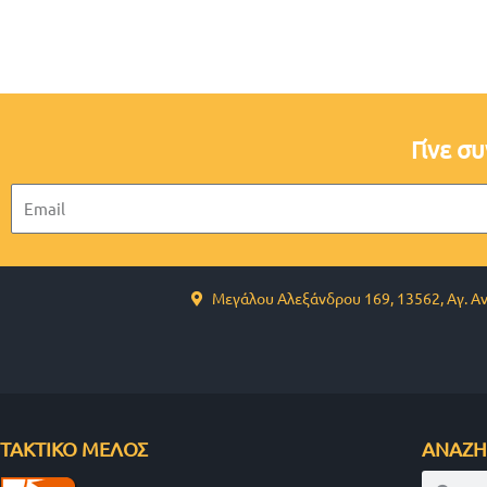
Γίνε σ
Email
Μεγάλου Αλεξάνδρου 169, 13562, Αγ. Α
ΤΑΚΤΙΚΟ ΜΕΛΟΣ
ΑΝΑΖΗ
Search
Sear