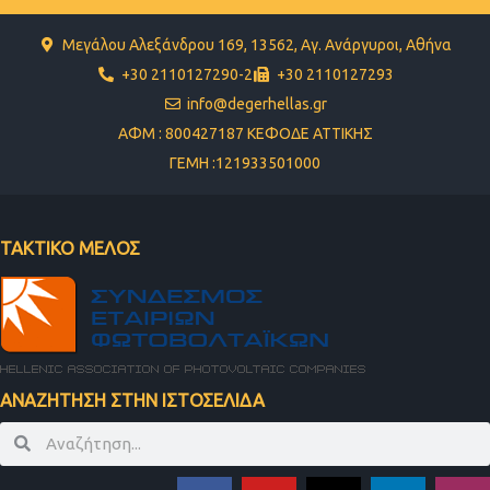
Μεγάλου Αλεξάνδρου 169, 13562, Αγ. Ανάργυροι, Αθήνα
+30 2110127290-2
+30 2110127293
info@degerhellas.gr
ΑΦΜ : 800427187 ΚΕΦΟΔΕ ΑΤΤΙΚΗΣ
ΓΕΜΗ :121933501000
ΤΑΚΤΙΚΟ ΜΕΛΟΣ
ΑΝΑΖΗΤΗΣΗ ΣΤΗΝ ΙΣΤΟΣΕΛΙΔΑ
Search
Search
F
Y
X
L
I