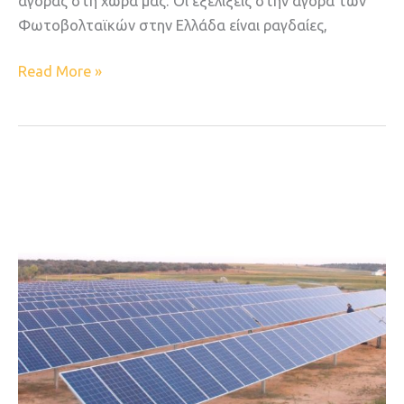
αγοράς στη χώρα μας. Oι εξελίξεις στην αγορά των
Φωτοβολταϊκών στην Ελλάδα είναι ραγδαίες,
Read More »
Τα
φωτοβολταϊκά
επανέκαμψαν
μέσα
στο
2019:
Στατιστική
ανάλυση
της
Ελληνικής