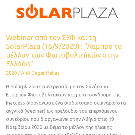
και
τη
SolarPlaza
(16/9/2020)
:
Webinar από τον ΣΕΦ και τη
“Λαμπρό
SolarPlaza (16/9/2020) : “Λαμπρό το
το
μέλλον των Φωτοβολταϊκών στην
μέλλον
Ελλάδα”
των
2020
/ Από
Deger Hellas
Φωτοβολταϊκών
στην
Η Solarplaza σε συνεργασία με τον Σύνδεσμο
Ελλάδα”
Εταιριών Φωτοβολταϊκών και με τη συνδρομή της
Ιnaccess διοργάνωσε ένα διαδικτυακό σεμινάριο στα
αγγλικά (webinar) ως πρελούδιο του επερχόμενου
συνεδρίου που διοργανώνει στην Αθήνα στις 19
Νοεμβρίου 2020 με θέμα το μέλλον της ηλιακής