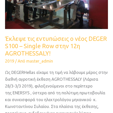
νέος
DEGER
S100
–
Single
Row
Έκλεψε τις εντυπώσεις ο νέος DEGER
στην
S100 – Single Row στην 12η
12η
AGROTHESSALY!
AGROTHESSALY!
2019
/ Από
master_admin
Ως DEGERHellas είχαμε τη τιμή να λάβουμε μέρος στην
διεθνή αγροτική έκθεση ΑGROTHESSALY (Λάρισα
28/3-3/3 2019), φιλοξενούμενοι στο περίπτερο
της ENERSYS , ύστερα από τη πολύτιμη πρωτοβουλία
και συνεισφορά του ηλεκτρολόγου μηχανικού κ.
Κωνσταντίνου Συλαίου. Στα πλαίσια της έκθεσης,