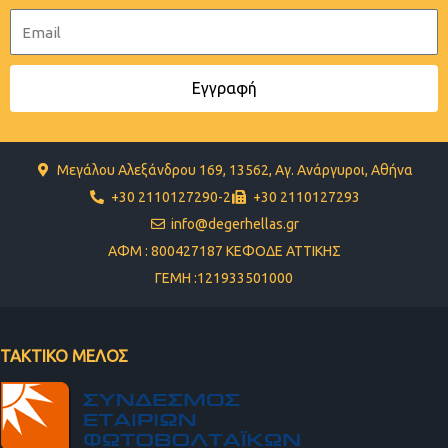
Email
Εγγραφή
Μεγάλου Αλεξάνδρου 169, 13562, Αγ. Ανάργυροι, Αθήνα
+30 2110127290-2
+30 2110127293
info@degerhellas.gr
ΑΦΜ : 800427187 ΚΕΦΟΔΕ ΑΤΤΙΚΗΣ
ΓΕΜΗ :121933501000
ΤΑΚΤΙΚΟ ΜΕΛΟΣ