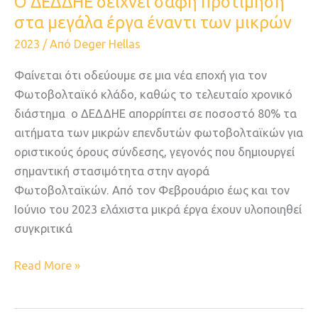
Ο ΔΕΔΔΗΕ δείχνει σαφή προτίμηση
στα
στα μεγάλα έργα έναντι των μικρών
μεγάλα
2023
/ Από
Deger Hellas
έργα
έναντι
Φαίνεται ότι οδεύουμε σε μια νέα εποχή για τον
των
Φωτοβολταϊκό κλάδο, καθώς το τελευταίο χρονικό
μικρών
διάστημα ο ΔΕΔΔΗΕ απορρίπτει σε ποσοστό 80% τα
αιτήματα των μικρών επενδυτών φωτοβολταϊκών για
οριστικούς όρους σύνδεσης, γεγονός που δημιουργεί
σημαντική στασιμότητα στην αγορά
Φωτοβολταϊκών. Από τον Φεβρουάριο έως και τον
Ιούνιο του 2023 ελάχιστα μικρά έργα έχουν υλοποιηθεί
συγκριτικά
Read More »