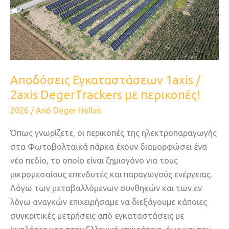
2axis
DegerTrackers
με
περικοπές!
Αποδόσεις Εγκαταστάσεων 1axis /
2axis DegerTrackers με περικοπές!
2026
/ Από
Deger Hellas
Όπως γνωρίζετε, οι περικοπές της ηλεκτροπαραγωγής
στα Φωτοβολταϊκά πάρκα έχουν διαμορφώσει ένα
νέο πεδίο, το οποίο είναι ζημιογόνο για τους
μικρομεσαίους επενδυτές και παραγωγούς ενέργειας.
Λόγω των μεταβαλλόμενων συνθηκών και των εν
λόγω αναγκών επιχειρήσαμε να διεξάγουμε κάποιες
συγκριτικές μετρήσεις από εγκαταστάσεις με