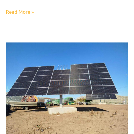
Read More »
Αγροτικά
Φωτοβολταϊκά
Έργα
έως
30 kW —
Με
Τεχνολογία DEGER =
Υπερ-
Απόδοση