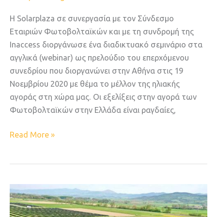
Φωτοβολταϊκών
στην
Η Solarplaza σε συνεργασία με τον Σύνδεσμο
Ελλάδα”
Εταιριών Φωτοβολταϊκών και με τη συνδρομή της
Ιnaccess διοργάνωσε ένα διαδικτυακό σεμινάριο στα
αγγλικά (webinar) ως πρελούδιο του επερχόμενου
συνεδρίου που διοργανώνει στην Αθήνα στις 19
Νοεμβρίου 2020 με θέμα το μέλλον της ηλιακής
αγοράς στη χώρα μας. Oι εξελίξεις στην αγορά των
Φωτοβολταϊκών στην Ελλάδα είναι ραγδαίες,
Read More »
Νέες
εγκαταστάσεις
4,5