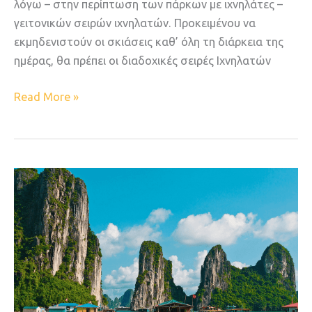
λόγω – στην περίπτωση των πάρκων με ιχνηλάτες –
γειτονικών σειρών ιχνηλατών. Προκειμένου να
εκμηδενιστούν οι σκιάσεις καθ’ όλη τη διάρκεια της
ημέρας, θα πρέπει οι διαδοχικές σειρές Ιχνηλατών
Read More »
Full
metal
tracker:
Υλοποιείται
το
πρώτο
έργο
της