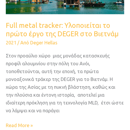
DEGER
στο
Βιετνάμ
Full metal tracker: Υλοποιείται το
πρώτο έργο της DEGER στο Βιετνάμ
2021
/ Από
Deger Hellas
Στον προαύλιο χώρο μιας μονάδας κατασκευής
προφίλ αλουμινίου στην πόλη του Ανόι,
τοποθετούνται, αυτή την εποχή, τα πρώτα
μονοαξονικά τράκερ της DEGER για το Βιετνάμ. Η
χώρα της Ασίας με τη πυκνή βλάστηση, καθώς και
την πλούσια και έντονη ιστορία, αποτελεί μια
ιδιαίτερη πρόκληση για τη τεχνολογία MLD, έτσι ώστε
να λάμψει και να παράγει
Read More »