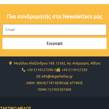
Γίνε συνδρομητής στα Newsletters μας
Email
Εγγραφή
Μεγάλου Αλεξάνδρου 169, 13562, Αγ. Ανάργυροι, Αθήνα
+30 2110127290-2
+30 2110127293
info@degerhellas.gr
ΑΦΜ : 800427187 ΚΕΦΟΔΕ ΑΤΤΙΚΗΣ
ΓΕΜΗ :121933501000
ΤΑΚΤΙΚΟ ΜΕΛΟΣ