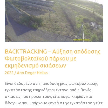
–
Αύξηση
απόδοσης
Φωτοβολταϊκού
πάρκου
με
εκμηδενισμό
BACKTRACKING – Αύξηση απόδοσης
σκιάσεων
Φωτοβολταϊκού πάρκου με
εκμηδενισμό σκιάσεων
2022
/ Από
Deger Hellas
Είναι δεδομένο ότι η απόδοση μιας φωτοβολταϊκής
εγκατάστασης επηρεάζεται έντονα από πιθανές
σκιάσεις που προκύπτουν, είτε λόγω κτιρίων και
δέντρων που υπάρχουν κοντά στην εγκατάσταση είτε