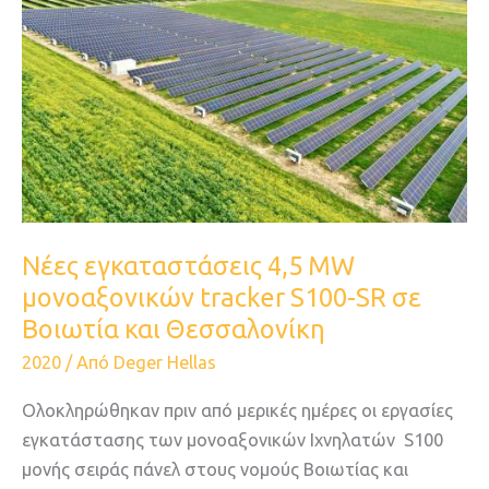
MW
μονοαξονικών
tracker
S100-
SR
σε
Βοιωτία
και
Νέες εγκαταστάσεις 4,5 MW
Θεσσαλονίκη
μονοαξονικών tracker S100-SR σε
Βοιωτία και Θεσσαλονίκη
2020
/ Από
Deger Hellas
Ολοκληρώθηκαν πριν από μερικές ημέρες οι εργασίες
εγκατάστασης των μονοαξονικών Ιχνηλατών S100
μονής σειράς πάνελ στους νομούς Βοιωτίας και