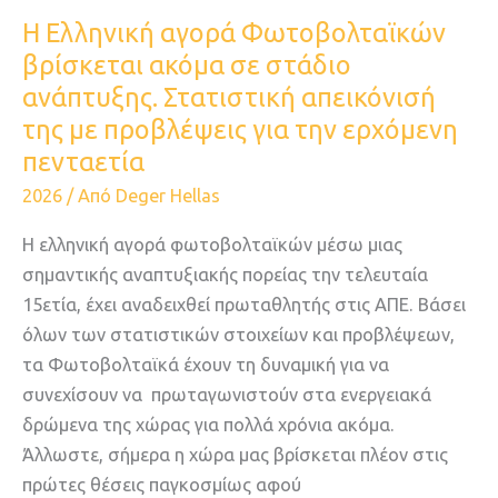
απεικόνισή
Η Ελληνική αγορά Φωτοβολταϊκών
της
βρίσκεται ακόμα σε στάδιο
με
ανάπτυξης. Στατιστική απεικόνισή
προβλέψεις
της με προβλέψεις για την ερχόμενη
για
πενταετία
την
2026
/ Από
Deger Hellas
ερχόμενη
πενταετία
Η ελληνική αγορά φωτοβολταϊκών μέσω μιας
σημαντικής αναπτυξιακής πορείας την τελευταία
15ετία, έχει αναδειχθεί πρωταθλητής στις ΑΠΕ. Βάσει
όλων των στατιστικών στοιχείων και προβλέψεων,
τα Φωτοβολταϊκά έχουν τη δυναμική για να
συνεχίσουν να πρωταγωνιστούν στα ενεργειακά
δρώμενα της χώρας για πολλά χρόνια ακόμα.
Άλλωστε, σήμερα η χώρα μας βρίσκεται πλέον στις
πρώτες θέσεις παγκοσμίως αφού