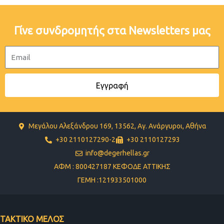
Γίνε συνδρομητής στα Newsletters μας
Email
Εγγραφή
Μεγάλου Αλεξάνδρου 169, 13562, Αγ. Ανάργυροι, Αθήνα
+30 2110127290-2
+30 2110127293
info@degerhellas.gr
ΑΦΜ : 800427187 ΚΕΦΟΔΕ ΑΤΤΙΚΗΣ
ΓΕΜΗ :121933501000
ΤΑΚΤΙΚΟ ΜΕΛΟΣ