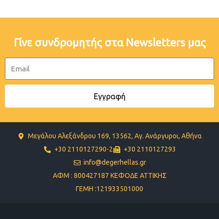
Γίνε συνδρομητής στα Newsletters μας
Email
Εγγραφή
Μεγάλου Αλεξάνδρου 169, 13562, Αγ. Ανάργυροι, Αθήνα
+30 2110127290-2
+30 2110127293
info@degerhellas.gr
ΑΦΜ : 800427187 ΚΕΦΟΔΕ ΑΤΤΙΚΗΣ
ΓΕΜΗ :121933501000