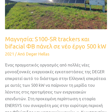
και
bifacial
ΦΒ
πάνελ
σε
νέο
Μαγνησία: S100-SR trackers και
έργο
bifacial ΦΒ πάνελ σε νέο έργο 500 kW
500
2021
/ Από
Deger Hellas
kW
Ένας πραγματικός οργασμός από πολλές νέες
μονοαξονικές ενεργειακές εγκαταστάσεις της DEGER
επικρατεί αυτό το διάστημα στην Ελληνική επικράτεια
με αυτές των 500 kW να παίρνουν τη μερίδα του
λέοντος στις προτιμήσεις των ενεργειακών
επενδυτών. Στη προκειμένη περίπτωση η εταιρία
ENERSYS του συνεργάτη μας στην ευρύτερη περιοχή