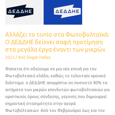
Φωτοβολταϊκά:
Ο
ΔΕΔΔΗΕ
δείχνει
σαφή
Αλλάζει το τοπίο στα Φωτοβολταϊκά:
προτίμηση
Ο ΔΕΔΔΗΕ δείχνει σαφή προτίμηση
στα
στα μεγάλα έργα έναντι των μικρών
μεγάλα
2023
/ Από
Deger Hellas
έργα
έναντι
Φαίνεται ότι οδεύουμε σε μια νέα εποχή για τον
των
Φωτοβολταϊκό κλάδο, καθώς το τελευταίο χρονικό
μικρών
διάστημα ο ΔΕΔΔΗΕ απορρίπτει σε ποσοστό 80% τα
αιτήματα των μικρών επενδυτών φωτοβολταϊκών για
οριστικούς όρους σύνδεσης, γεγονός που δημιουργεί
σημαντική στασιμότητα στην αγορά
Φωτοβολταϊκών. Από τον Φεβρουάριο έως και τον