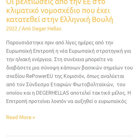
Οι βελτιώσεις από την ΕΕ στο
έχει
κλιματικό νομοσχέδιο που έχει
κατατεθεί
κατατεθεί στην Ελληνική Βουλή
στην
2022
/ Από
Deger Hellas
Ελληνική
Βουλή
Παρουσιάστηκε πριν από λίγες ημέρες από την
Ευρωπαϊκή Επιτροπή η νέα Ευρωπαϊκή στρατηγική για
την ηλιακή ενέργεια. Στη συνέχεια μπορείτε να
διαβάσετε μια σύνοψη κάποιων βασικών σημείων του
σχεδίου RePowerEU της Κομισιόν, όπως αναλύεται
από τον Σύνδεσμο Εταιριών Φωτοβολταϊκών, του
οποίου και η DEGERHELLAS αποτελεί τακτικό μέλος. Η
Επιτροπή προτείνει λοιπόν να αυξηθεί ο ευρωπαϊκός
Read More »