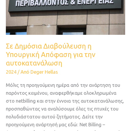
Υπουργική
Απόφαση
για
την
αυτοκατανάλωση
Σε Δημόσια Διαβούλευση η
Υπουργική Απόφαση για την
αυτοκατανάλωση
2024
/ Από
Deger Hellas
Μόλις τη προηγούμενη ημέρα από την ανάρτηση του
παρόντος κειμένου, αναφερθήκαμε ολοκληρωμένα
στο netbilling και στην έννοια της αυτοκατανάλωσης,
προσπαθώντας να αναλύσουμε όλες τις πτυχές του
πολυδιάστατου αυτού ζητήματος. Δείτε την
προηγούμενη ανάρτησή μας εδώ: Net Billing –