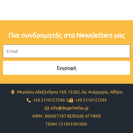
Γίνε συνδρομητής στα Newsletters μας
Email
Εγγραφή
Μεγάλου Αλεξάνδρου 169, 13562, Αγ. Ανάργυροι, Αθήνα
+30 2110127290-2
+30 2110127293
info@degerhellas.gr
ΑΦΜ : 800427187 ΚΕΦΟΔΕ ΑΤΤΙΚΗΣ
ΓΕΜΗ :121933501000