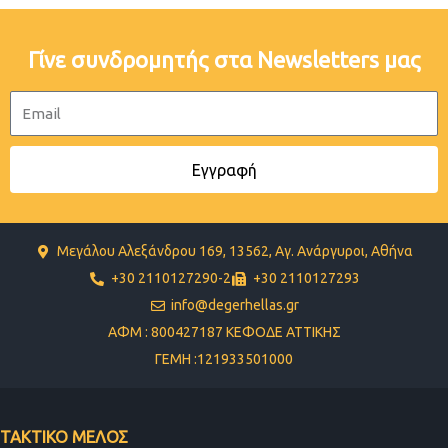
Γίνε συνδρομητής στα Newsletters μας
Email
Εγγραφή
Μεγάλου Αλεξάνδρου 169, 13562, Αγ. Ανάργυροι, Αθήνα
+30 2110127290-2
+30 2110127293
info@degerhellas.gr
ΑΦΜ : 800427187 ΚΕΦΟΔΕ ΑΤΤΙΚΗΣ
ΓΕΜΗ :121933501000
ΤΑΚΤΙΚΟ ΜΕΛΟΣ