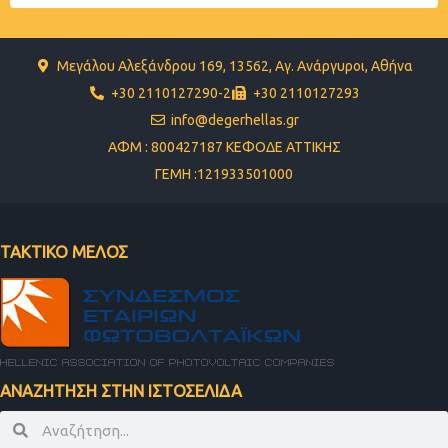
Μεγάλου Αλεξάνδρου 169, 13562, Αγ. Ανάργυροι, Αθήνα
+30 2110127290-2
+30 2110127293
info@degerhellas.gr
ΑΦΜ : 800427187 ΚΕΦΟΔΕ ΑΤΤΙΚΗΣ
ΓΕΜΗ :121933501000
ΤΑΚΤΙΚΟ ΜΕΛΟΣ
ΑΝΑΖΗΤΗΣΗ ΣΤΗΝ ΙΣΤΟΣΕΛΙΔΑ
Search
Search