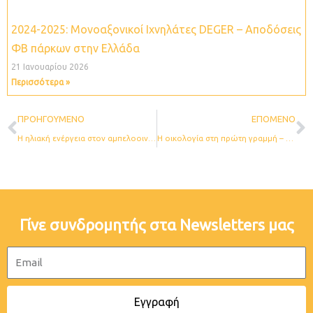
2024-2025: Μονοαξονικοί Ιχνηλάτες DEGER – Aποδόσεις
ΦΒ πάρκων στην Ελλάδα
21 Ιανουαρίου 2026
Περισσότερα »
Prev
N
ΠΡΟΗΓΟΎΜΕΝΟ
ΕΠΌΜΕΝΟ
Η ηλιακή ενέργεια στον αμπελοοινικό τομέα – Μια βιώσιμη και κερδοφόρος λύση, που μπορεί να στηριχθεί στους Ιχνηλάτες μας.
H οικολογία στη πρώτη γραμμή – Η Greenpeace εγκαθιστά τον Ιχνηλάτη D60H στο Πολωνικό Woodstock
Γίνε συνδρομητής στα Newsletters μας
Email
Εγγραφή