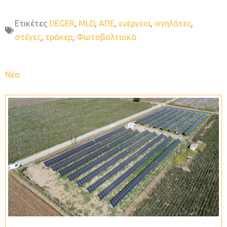
Ετικέτες
DEGER
,
MLD
,
ΑΠΕ
,
ενέργεια
,
ιχνηλάτες
,
στέγες
,
τράκερ
,
Φωτοβολταϊκά
Νέα