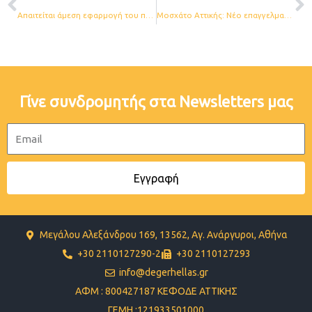
Απαιτείται άμεση εφαρμογή του πακέτου μέτρων ΑccelerateEU
Μοσχάτο Αττικής: Νέο επαγγελματικό έργο net billing 25,2 kW
Γίνε συνδρομητής στα Newsletters μας
Email
Εγγραφή
Μεγάλου Αλεξάνδρου 169, 13562, Αγ. Ανάργυροι, Αθήνα
+30 2110127290-2
+30 2110127293
info@degerhellas.gr
ΑΦΜ : 800427187 ΚΕΦΟΔΕ ΑΤΤΙΚΗΣ
ΓΕΜΗ :121933501000