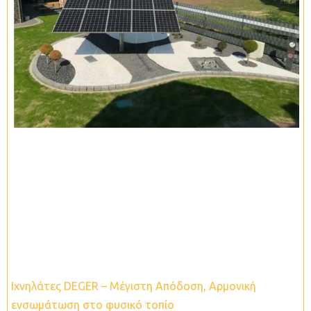
Ιχνηλάτες DEGER – Mέγιστη Απόδοση, Αρμονική
ενσωμάτωση στο φυσικό τοπίο