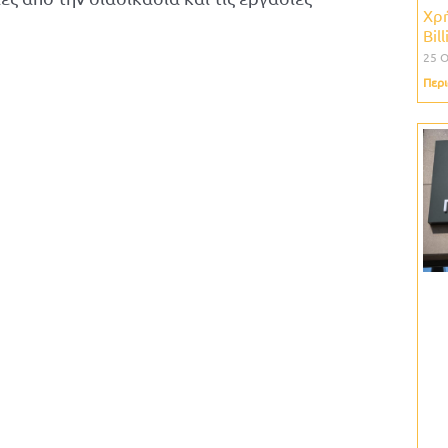
Χρή
Bil
25 
Περι