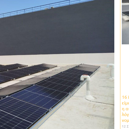
16
είμ
η 
λόγ
νο
12 Σ