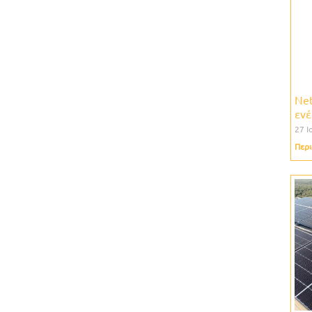
Net
ενέ
27 Ι
Περι