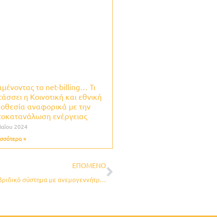
μένοντας το net-billing… Τι
τάσσει η Κοινοτική και εθνική
οθεσία αναφορικά με την
τοκατανάλωση ενέργειας
Μαΐου 2024
σσότερα »
Next
ΕΠΌΜΕΝΟ
Ο Διαξονικός Ιχνηλάτης D80 αποδίδει εξαιρετικά σε υβριδικό σύστημα με ανεμογεννήτρια (video)