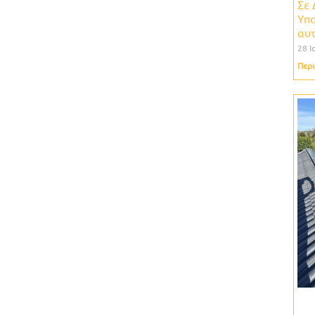
Σε 
Υπο
αυ
28 Ι
Περι