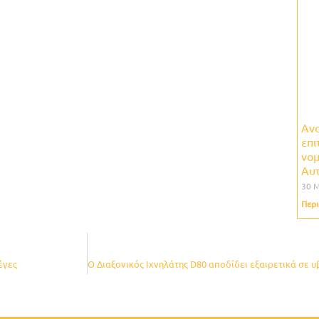
Ανα
επι
νομ
Αυ
30 
Περι
έγες