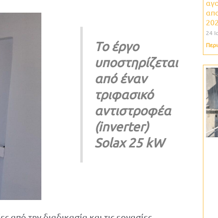
αγο
απο
202
24 Ι
Το έργο
Περι
υποστηρίζεται
από έναν
τριφασικό
αντιστροφέα
(inverter)
Solax 25 kW
 από την διαδικασία και τις εργασίες