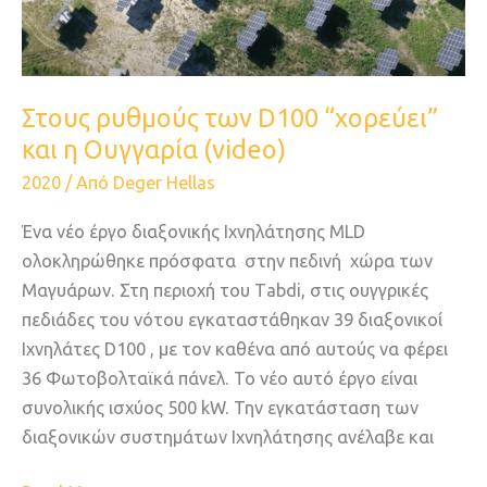
η
Ουγγαρία
(video)
Στους ρυθμούς των D100 “χορεύει”
και η Ουγγαρία (video)
2020
/ Από
Deger Hellas
Ένα νέο έργο διαξονικής Ιχνηλάτησης MLD
ολοκληρώθηκε πρόσφατα στην πεδινή χώρα των
Μαγυάρων. Στη περιοχή του Τabdi, στις ουγγρικές
πεδιάδες του νότου εγκαταστάθηκαν 39 διαξονικοί
Ιχνηλάτες D100 , με τον καθένα από αυτούς να φέρει
36 Φωτοβολταϊκά πάνελ. Το νέο αυτό έργο είναι
συνολικής ισχύος 500 kW. Την εγκατάσταση των
διαξονικών συστημάτων Ιχνηλάτησης ανέλαβε και