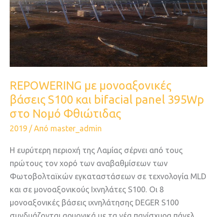
βάσεις
S100
και
bifacial
panel
395Wp
στο
REPOWERING με μονοαξονικές
Νομό
βάσεις S100 και bifacial panel 395Wp
Φθιώτιδας
στο Νομό Φθιώτιδας
2019
/ Από
master_admin
Η ευρύτερη περιοχή της Λαμίας σέρνει από τους
πρώτους τον χορό των αναβαθμίσεων των
Φωτοβολταϊκών εγκαταστάσεων σε τεχνολογία ΜLD
και σε μονοαξονικούς Ιχνηλάτες S100. Οι 8
μονοαξονικές βάσεις ιχνηλάτησης DEGER S100
συνδυάζονται αρμονικά με τα νέα πανίσχυρα πάνελ