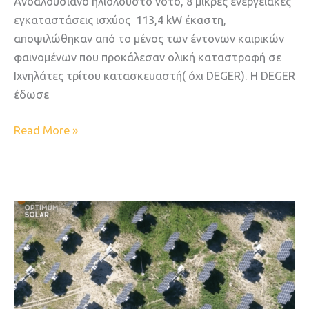
Ανδαλουσιανό ηλιόλουστο νότο, 8 μικρές ενεργειακές
εγκαταστάσεις ισχύος 113,4 kW έκαστη,
αποψιλώθηκαν από το μένος των έντονων καιρικών
φαινομένων που προκάλεσαν ολική καταστροφή σε
Ιχνηλάτες τρίτου κατασκευαστή( όχι DEGER). Η DEGER
έδωσε
Read More »
Στους
ρυθμούς
των
D100
“χορεύει”
και