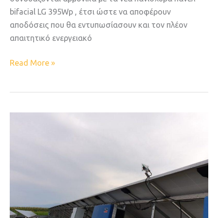
bifacial LG 395Wp , έτσι ώστε να αποφέρουν
αποδόσεις που θα εντυπωσίασουν και τον πλέον
απαιτητικό ενεργειακό
Read More »
Αναβάθμιση
σε
ΜLD
για
100
kW
εγκατάσταση
με