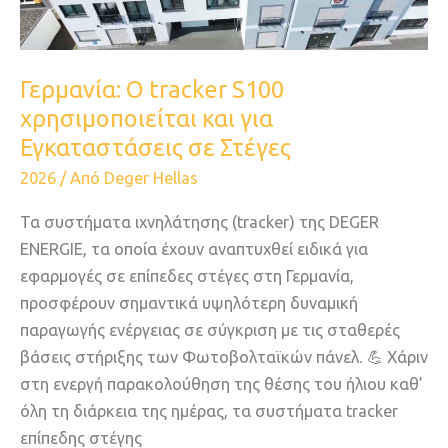
χρησιμοποιείται
και
για
Γερμανία: O tracker S100
Εγκαταστάσεις
χρησιμοποιείται και για
σε
Στέγες
Εγκαταστάσεις σε Στέγες
2026
/ Από
Deger Hellas
Τα συστήματα ιχνηλάτησης (tracker) της DEGER
ENERGIE, τα οποία έχουν αναπτυχθεί ειδικά για
εφαρμογές σε επίπεδες στέγες στη Γερμανία,
προσφέρουν σημαντικά υψηλότερη δυναμική
παραγωγής ενέργειας σε σύγκριση με τις σταθερές
βάσεις στήριξης των Φωτοβολταϊκών πάνελ. 💪 Χάριν
στη ενεργή παρακολούθηση της θέσης του ήλιου καθ’
όλη τη διάρκεια της ημέρας, τα συστήματα tracker
επίπεδης στέγης