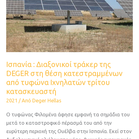
της
DEGER
στη
θέση
κατεστραμμένων
από
τυφώνα
Iσπανία : Διαξονικοί τράκερ της
Ιχνηλατών
DEGER στη θέση κατεστραμμένων
τρίτου
κατασκευαστή
από τυφώνα Ιχνηλατών τρίτου
κατασκευαστή
2021
/ Από
Deger Hellas
Ο τυφώνας Φιλομένα άφησε εμφανή τα σημάδια του
μετά το καταστροφικό πέρασμά του από την
ευρύτερη περιοχή της Ουέλβα στην Ισπανία. Εκεί στον