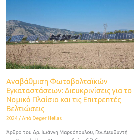
Αναβάθμιση
Φωτοβολταϊκών
Εγκαταστάσεων:
Διευκρινίσεις
για
το
Νομικό
Πλαίσιο
και
τις
Αναβάθμιση Φωτοβολταϊκών
Επιτρεπτές
Εγκαταστάσεων: Διευκρινίσεις για το
Βελτιώσεις
Νομικό Πλαίσιο και τις Επιτρεπτές
Βελτιώσεις
2024
/ Από
Deger Hellas
Άρθρο του Δρ. Ιωάννη Μαρκόπουλου, Γεν.Διευθυντή