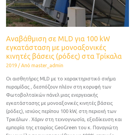
μονοαξονικές
κινητές
βάσεις
(ρόδες)
στα
Αναβάθμιση σε ΜLD για 100 kW
Τρίκαλα
εγκατάσταση με μονοαξονικές
κινητές βάσεις (ρόδες) στα Τρίκαλα
2019
/ Από
master_admin
Οι αισθητήρες ΜLD με το χαρακτηριστικό σχήμα
πυραμίδας , δεσπόζουν πλέον στη κορυφή των
Φωτοβολταϊκών πάνελ μιας ενεργειακής
εγκατάστασης με μονοαξονικές κινητές βάσεις
(ρόδες), ισχύος περίπου 100 kW, στη περιοχή των
Τρικάλων . Χάριν στη τεχνογνωσία, εξειδίκευση και
εμπειρία της εταιρίας GeoGreen του κ. Παναγιώτη