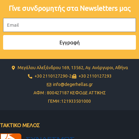
Γίνε συνδρομητής στα Newsletters μας
Email
Εγγραφή
Μεγάλου Αλεξάνδρου 169, 13562, Αγ. Ανάργυροι, Αθήνα
+30 2110127290-2
+30 2110127293
info@degerhellas.gr
ΑΦΜ : 800427187 ΚΕΦΟΔΕ ΑΤΤΙΚΗΣ
ΓΕΜΗ :121933501000
ΤΑΚΤΙΚΟ ΜΕΛΟΣ