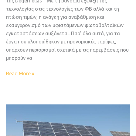
της Degerhellas Με τη ραγδαία εξέλιξη της
τεχνολογίας στις τεχνολογίες των ΦΒ αλλά και τη
πτώση τιμών, η ανάγκη για αναβάθμιση και
εκσυγχρονισμό των υφιστάμενων φωτοβολταϊκών
εγκαταστάσεων αυξάνεται. Παρ’ όλα αυτά, για τα
έργα που υλοποιήθηκαν με προνομιακές ταρίφες,
υπάρχουν περιορισμοί σχετικά με τις παρεμβάσεις που
μπορούν να
Read More »
Iσπανία
:
Διαξονικοί
τράκερ