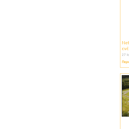
Net
ενέ
27 Ι
Περι