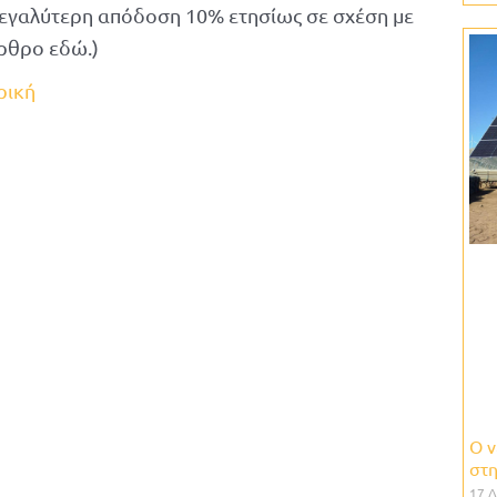
μεγαλύτερη απόδοση 10% ετησίως σε σχέση με
ρθρο εδώ.)
ρική
Ο ν
στη
17 Δ