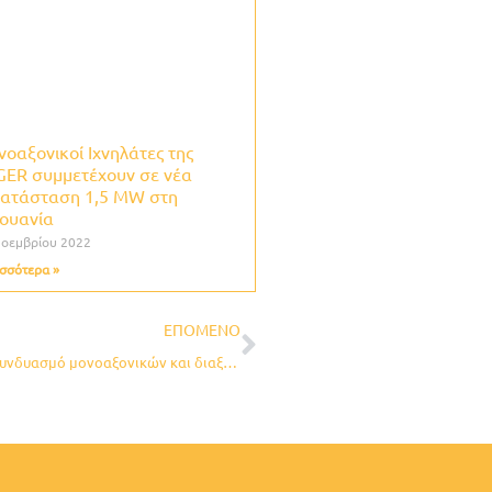
οαξονικοί Ιχνηλάτες της
ER συμμετέχουν σε νέα
κατάσταση 1,5 MW στη
ουανία
Νοεμβρίου 2022
σσότερα »
Next
ΕΠΌΜΕΝΟ
Λιθουανία: Νέα εγκατάσταση της DEGER – 450 kW με συνδυασμό μονοαξονικών και διαξονικών τράκερ