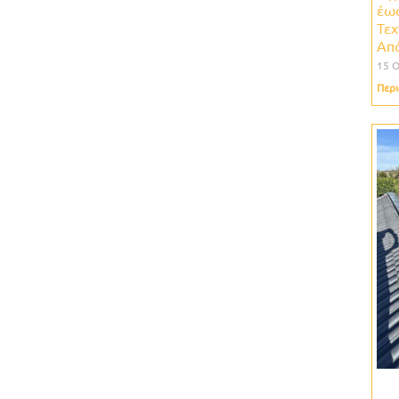
έω
Τεχ
Απ
15 
Περι