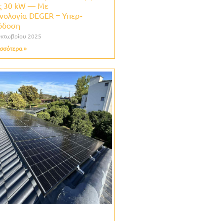
ς 30 kW — Με
νολογία DEGER = Υπερ-
όδοση
Οκτωβρίου 2025
σσότερα »