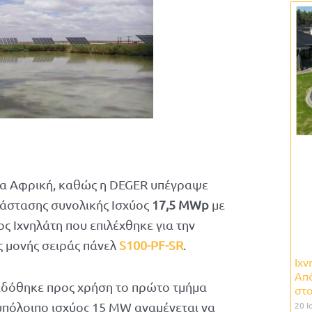
ότια Αφρική, καθώς η DEGER υπέγραψε
τάστασης συνολικής Ισχύος
17,5 MWp
με
ος Ιχνηλάτη που επιλέχθηκε για την
ς μονής σειράς πάνελ
S100-PF-SR
.
Ιχν
Απ
αδόθηκε προς χρήση τo πρώτο τμήμα
στο
πόλοιπο ισχύος 15 MW αναμένεται να
20 Ι