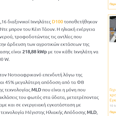
Περι
,16 διαξονικοί Ιχνηλάτες
D100
τοποθετήθηκαν
Ντε μπρον του Κέιπ Τάουν. Η ηλιακή ενέργεια
 νερού, τροφοδοτώντας τις αντλίες που
την άρδευση των αγροτικών εκτάσεων της
ασης είναι
218,88 kWp
με τον κάθε Ιχνηλάτη να
80 W.
ό τον Νοτιοαφρικανό επενδυτή λόγω της
και 45% μεγαλύτερη απόδοση από τα ΦΒ
Γερ
ης τεχνολογίας
MLD
που είναι η μόνη που
χρη
νακλάσεις του φωτός στα ύδατα, μετατρέποντας
Εγκ
δαμε και σε ενεργειακή εγκατάσταση με
10 Ι
ν τεχνολογία Μέγιστης Ηλιακής Απόδοσης
MLD
,
Περι