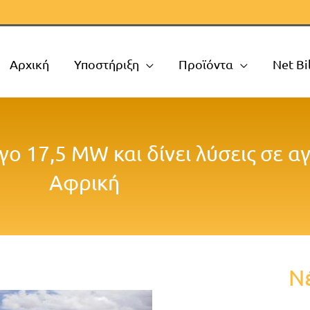
Αρχική
Υποστήριξη
Προϊόντα
Net Bi
 17,5 MW και δίνει λύσεις σε α
Αφρική
Ν