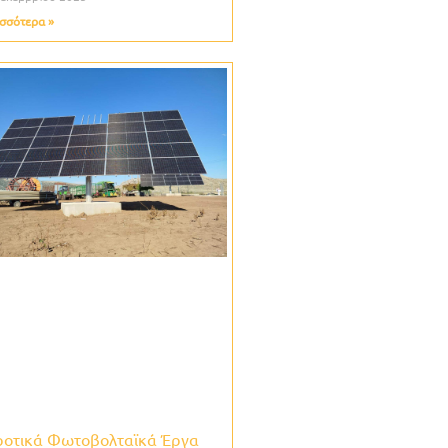
σσότερα »
ροτικά Φωτοβολταϊκά Έργα