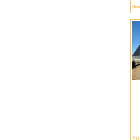
Περι
Αγ