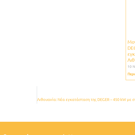
Μον
DEG
εγ
Λιθ
10 
Περι