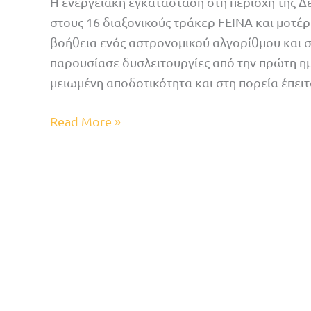
Η ενεργειακή εγκατάσταση στη περιοχή της Δ
στους 16 διαξονικούς τράκερ FEINA και μοτέρ
βοήθεια ενός αστρονομικού αλγορίθμου και σ
παρουσίασε δυσλειτουργίες από την πρώτη ημ
μειωμένη αποδοτικότητα και στη πορεία έπει
Read More »
Αναβαθμίσεις
πάρκων
με
Ιχνηλάτες
S100-
SR