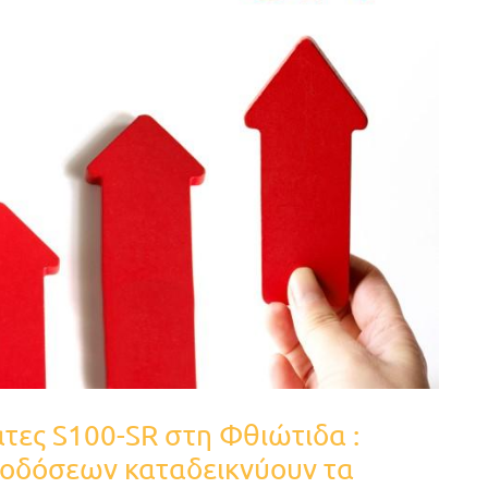
τες S100-SR στη Φθιώτιδα :
ποδόσεων καταδεικνύουν τα