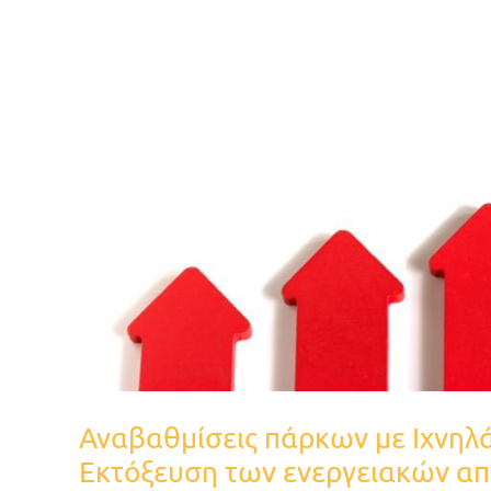
στη
Φθιώτιδα
:
Εκτόξευση
των
ενεργειακών
αποδόσεων
καταδεικνύουν
τα
πρώτα
στατιστικά
στοιχεία
Αναβαθμίσεις πάρκων με Ιχνηλά
Εκτόξευση των ενεργειακών α