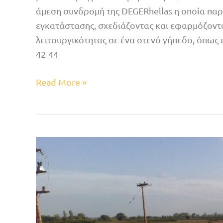
άμεση συνδρομή της DEGERhellas η οποία παρ
εγκατάστασης, σχεδιάζοντας και εφαρμόζοντα
λειτουργικότητας σε ένα στενό γήπεδο, όπως ε
42-44
Read More »
Δελέρια
Λάρισας:
5
χρόνια
σταθερών
αποδόσεων