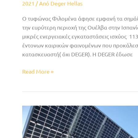
2021
/ Από
Deger Hellas
Ο τυφώνας Φιλομένα άφησε εμφανή τα σημάδ
την ευρύτερη περιοχή της Ουέλβα στην Ισπανί
μικρές ενεργειακές εγκαταστάσεις ισχύος 11
έντονων καιρικών φαινομένων που προκάλεσα
κατασκευαστή( όχι DEGER). Η DEGER έδωσε
Read More »
S100-
DR
σε
αναβάθμιση