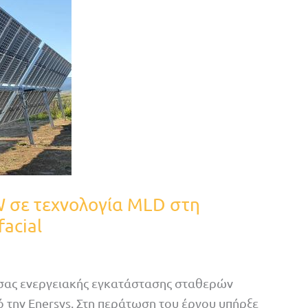
 σε τεχνολογία MLD στη
facial
σας ενεργειακής εγκατάστασης σταθερών
την Enersys. Στη περάτωση του έργου υπήρξε