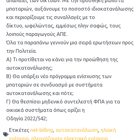
απώλειες των δικτύων. Με την προσθήκη μάλιστα
μπαταριών, αυξάνουμε το ποσοστό ιδιοκατανάλωσης
και περιορίζουμε τις συναλλαγές με το
δίκτυο, ωφελώντας, εμμέσως πλην σαφώς, τους
λοιπούς παραγωγούς ΑΠΕ.
Όλα τα παραπάνω γεννούν μια σειρά ερωτήσεων προς
την Πολιτεία.
Α) Τι προτίθεται να κάνει για την προώθηση της
αυτοκατανάλωσης;
Β) Θα υπάρξει νέο πρόγραμμα ενίσχυσης των
μπαταριών σε συνδυασμό με συστήματα
αυτοκατανάλωσης και πότε;
Γ) Θα θεσπίσει μηδενικό συντελεστή ΦΠΑ για τα
οικιακά συστήματα όπως ορίζει η
Οδηγία 2022/542;
Ετικέτες
net-billing
,
αυτοκατανάλωση
,
ηλιακή
ενέργεια
,
πλεονάζουσα ηλεκτρική ενέργεια