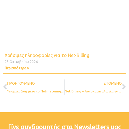
Χρήσιμες πληροφορίες για το Net-Billing
25 Οκτωβρίου 2024
Περισσότερα »
Prev
N
ΠΡΟΗΓΟΎΜΕΝΟ
ΕΠΌΜΕΝΟ
Υπάρχει ζωή μετά το Netmetering; Ευκαιρίες και προοπτικές της αυτοκατανάλωσης
Net Billing – Αυτοκαταναλωτές ενέργειας από ανανεώσιμες πηγές
Γίνε συνδρομητής στα Newsletters μας