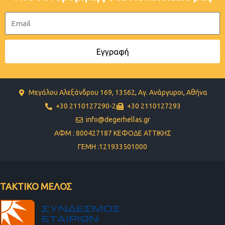
Email
Εγγραφή
Μεγάλου Αλεξάνδρου 169, 13562, Αγ. Ανάργυροι, Αθήνα
+30 2110127290-2
+30 2110127293
info@degerhellas.gr
ΑΦΜ : 800427187 ΚΕΦΟΔΕ ΑΤΤΙΚΗΣ
ΓΕΜΗ :121933501000
ΤΑΚΤΙΚΟ ΜΕΛΟΣ