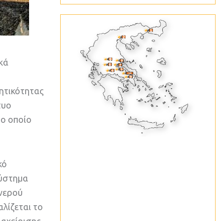
κά
ρητικότητας
τυο
το οποίο
κό
σύστημα
 νερού
λίζεται το
ιαχείρισης