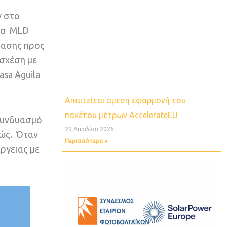
ν στο
ήρα ΜLD
τασης προς
 σχέση με
sa Aguila
Απαιτείται άμεση εφαρμογή του
πακέτου μέτρων ΑccelerateEU
 συνδυασμό
29 Απριλίου 2026
νώς. Όταν
Περισσότερα »
ργειας με