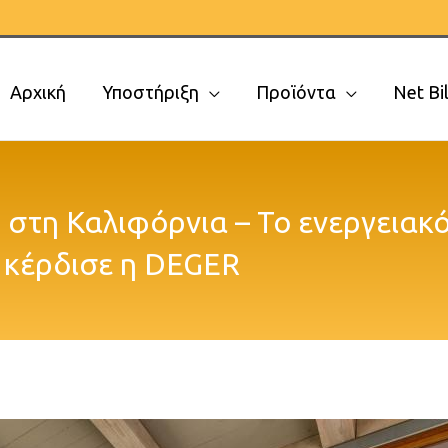
Αρχική
Υποστήριξη
Προϊόντα
Net Bil
a στη Καλιφόρνια – Το ενεργειακ
κέρδισε η DEGER