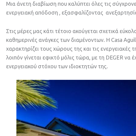
Μια άνετη διαβίωση που καλύπτει όλες τις σύγχρον
ενεργειακή απόδοση , εξασφαλίζοντας ανεξαρτησί
Στις μέρες μας κάτι τέτοιο ακούγεται σχετικά εύκολ
καθημερινές ανάγκες των διαμένοντων. Η Casa Aguil
χαρακτηρίζει τους χώρους της και τις ενεργειακές τ
λοιπόν γίνεται εφικτό μόλις τώρα, με τη DEGER να
ενεργειακού στόχου των ιδιοκτητών της.