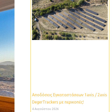
Αποδόσεις Εγκαταστάσεων 1axis / 2axis
DegerTrackers με περικοπές!
4 Αυγούστου 2026