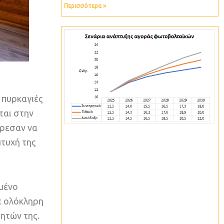
Περισσότερα »
 πυρκαγιές
ται στην
όρεσαν να
πτυχή της
σμένο
ε ολόκληρη
τητών της.