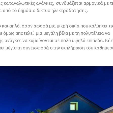
ες καταναλωτικές ανάγκες, συνδυάζεται αρμονικά με τ
α από το δημόσιο δίκτυο ηλεκτροδότησης.
ο και απλό, όσον αφορά μια μικρή οικία που καλύπτει τι
a όμως αποτελεί μια μεγάλη βίλα με τη πολυτέλεια να
ης ανάγκες να κυμαίνονται σε πολύ υψηλά επίπεδα. Κάτ
 έχει μέγιστη συνεισφορά στην εκπλήρωση του καθημερ