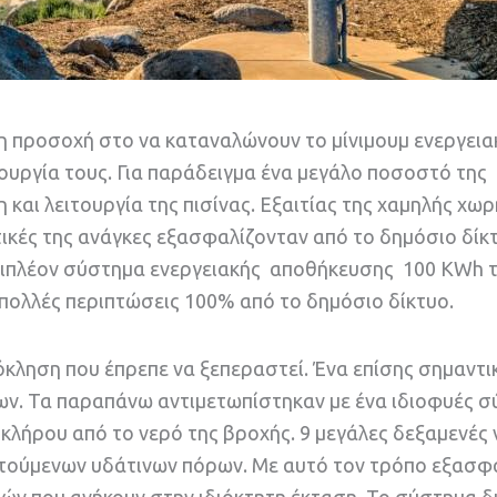
 η προσοχή στο να καταναλώνουν το μίνιμουμ ενεργεια
ουργία τους. Για παράδειγμα ένα μεγάλο ποσοστό της
και λειτουργία της πισίνας. Εξαιτίας της χαμηλής χω
ικές της ανάγκες εξασφαλίζονταν από το δημόσιο δίκ
επιπλέον σύστημα ενεργειακής αποθήκευσης 100 KWh 
 πολλές περιπτώσεις 100% από το δημόσιο δίκτυο.
όκληση που έπρεπε να ξεπεραστεί. Ένα επίσης σημαντι
των. Τα παραπάνω αντιμετωπίστηκαν με ένα ιδιοφυές 
οκλήρου από το νερό της βροχής. 9 μεγάλες δεξαμενές
τούμενων υδάτινων πόρων. Με αυτό τον τρόπο εξασφα
ών που ανήκουν στην ιδιόκτητη έκταση. Το σύστημα δ