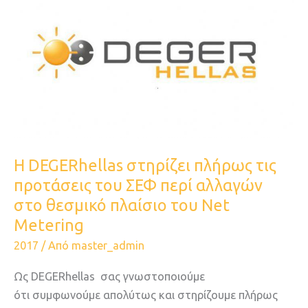
DEGERhellas
στηρίζει
πλήρως
τις
προτάσεις
του
ΣΕΦ
περί
αλλαγών
H DEGERhellas στηρίζει πλήρως τις
στο
προτάσεις του ΣΕΦ περί αλλαγών
θεσμικό
στο θεσμικό πλαίσιο του Νet
πλαίσιο
Metering
του
2017
/ Από
master_admin
Νet
Metering
Ως DEGERhellas σας γνωστοποιούμε
ότι συμφωνούμε απολύτως και στηρίζουμε πλήρως