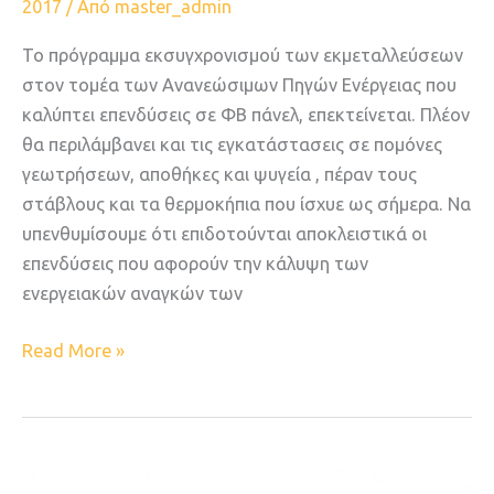
2017
/ Από
master_admin
net
metering)
Το πρόγραμμα εκσυγχρονισμού των εκμεταλλεύσεων
σε
στον τομέα των Ανανεώσιμων Πηγών Ενέργειας που
γεωτρήσεις,
καλύπτει επενδύσεις σε ΦΒ πάνελ, επεκτείνεται. Πλέον
αποθήκες
θα περιλάμβανει και τις εγκατάστασεις σε πομόνες
και
γεωτρήσεων, αποθήκες και ψυγεία , πέραν τους
ψυγεία
στάβλους και τα θερμοκήπια που ίσχυε ως σήμερα. Να
υπενθυμίσουμε ότι επιδοτούνται αποκλειστικά οι
επενδύσεις που αφορούν την κάλυψη των
ενεργειακών αναγκών των
Read More »
H