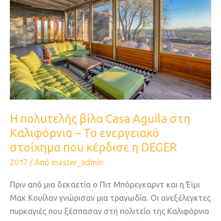
Casa
Aguila
στη
Καλιφόρνια
–
Το
ενεργειακό
στοίχημα
Η πολυτελής βίλα Casa Aguila στη
που
Καλιφόρνια – Το ενεργειακό
κέρδισε
η
στοίχημα που κέρδισε η DEGER
DEGER
2017
/ Από
master_admin
Πριν από μια δεκαετία ο Πιτ Μπόρεγκαρντ και η Έϊμι
Μακ Κουίλαν γνώρισαν μια τραγωδία. Οι ανεξέλεγκτες
πυρκαγιές που ξέσπασαν στη πολιτεία της Καλιφόρνια