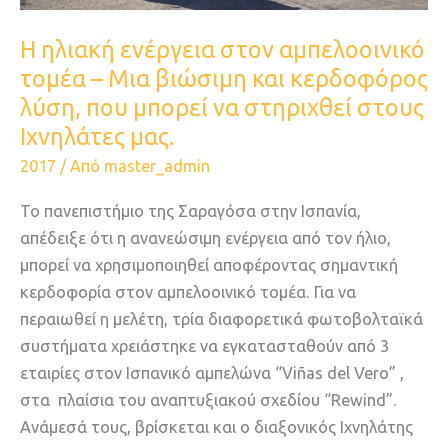
και
Η ηλιακή ενέργεια στον αμπελοοινικό
κερδοφόρος
τομέα – Μια βιώσιμη και κερδοφόρος
λύση,
λύση, που μπορεί να στηριχθεί στους
που
Ιχνηλάτες μας.
μπορεί
να
2017
/ Από
master_admin
στηριχθεί
Το πανεπιστήμιο της Σαραγόσα στην Ισπανία,
στους
απέδειξε ότι η ανανεώσιμη ενέργεια από τον ήλιο,
Ιχνηλάτες
μπορεί να χρησιμοποιηθεί αποφέροντας σημαντική
μας.
κερδοφορία στον αμπελοοινικό τομέα. Για να
περαιωθεί η μελέτη, τρία διαφορετικά φωτοβολταϊκά
συστήματα χρειάστηκε να εγκατασταθούν από 3
εταιρίες στον Iσπανικό αμπελώνα “Viñas del Vero” ,
στα πλαίσια του αναπτυξιακού σχεδίου “Rewind”.
Ανάμεσά τους, βρίσκεται και ο διαξονικός Ιχνηλάτης