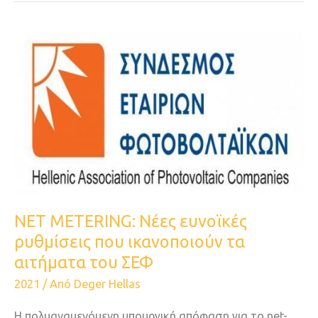
NET
METERING:
Νέες
ευνοϊκές
ρυθμίσεις
που
ικανοποιούν
τα
αιτήματα
του
NET METERING: Νέες ευνοϊκές
ΣΕΦ
ρυθμίσεις που ικανοποιούν τα
αιτήματα του ΣΕΦ
2021
/ Από
Deger Hellas
Η πολυαναμενόμενη υπουργική απόφαση για το net-