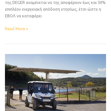
της DEGER αναμένεται να της αποφέρουν έως και 30%
επιπλέον ενεργειακή απόδοση ετησίως, έτσι ώστε η
ΕΒΟΛ να καταφέρει
Read More »
Η
ηλιακή
ενέργεια
στον
αμπελοοινικό
τομέα
–
Μια
βιώσιμη