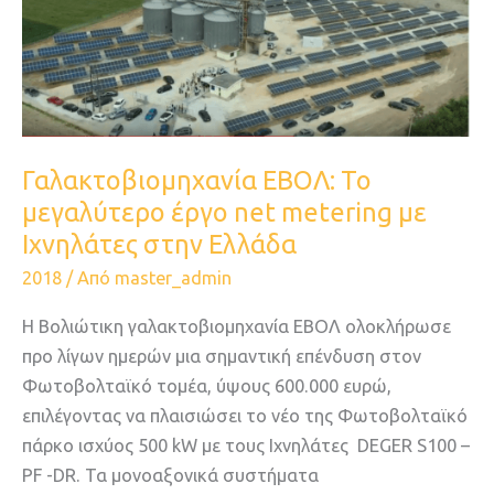
έργο
net
metering
με
Ιχνηλάτες
στην
Γαλακτοβιομηχανία ΕΒΟΛ: Το
Ελλάδα
μεγαλύτερο έργο net metering με
Ιχνηλάτες στην Ελλάδα
2018
/ Από
master_admin
Η Βολιώτικη γαλακτοβιομηχανία ΕΒΟΛ ολοκλήρωσε
προ λίγων ημερών μια σημαντική επένδυση στον
Φωτοβολταϊκό τομέα, ύψους 600.000 ευρώ,
επιλέγοντας να πλαισιώσει το νέο της Φωτοβολταϊκό
πάρκο ισχύος 500 kW με τους Ιχνηλάτες DEGER S100 –
PF -DR. Τα μονοαξονικά συστήματα