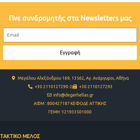
Γίνε συνδρομητής στα Newsletters μας
Email
Εγγραφή
Μεγάλου Αλεξάνδρου 169, 13562, Αγ. Ανάργυροι, Αθήνα
+30 2110127290-2
+30 2110127293
info@degerhellas.gr
ΑΦΜ : 800427187 ΚΕΦΟΔΕ ΑΤΤΙΚΗΣ
ΓΕΜΗ :121933501000
ΤΑΚΤΙΚΟ ΜΕΛΟΣ