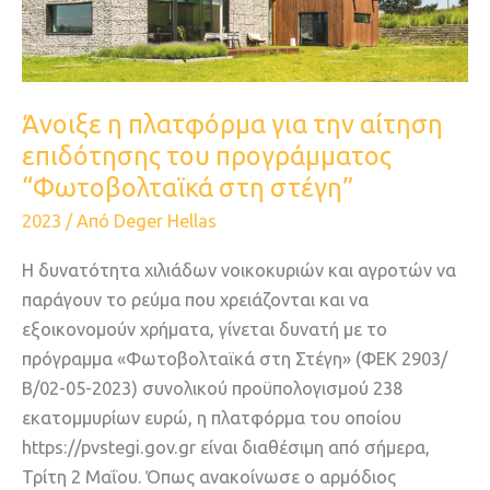
την
αίτηση
επιδότησης
του
Άνοιξε η πλατφόρμα για την αίτηση
προγράμματος
επιδότησης του προγράμματος
“Φωτοβολταϊκά
“Φωτοβολταϊκά στη στέγη”
στη
στέγη”
2023
/ Από
Deger Hellas
Η δυνατότητα χιλιάδων νοικοκυριών και αγροτών να
παράγουν το ρεύμα που χρειάζονται και να
εξοικονομούν χρήματα, γίνεται δυνατή με το
πρόγραμμα «Φωτοβολταϊκά στη Στέγη» (ΦΕΚ 2903/
Β/02-05-2023) συνολικού προϋπολογισμού 238
εκατομμυρίων ευρώ, η πλατφόρμα του οποίου
https://pvstegi.gov.gr είναι διαθέσιμη από σήμερα,
Τρίτη 2 Μαΐου. Όπως ανακοίνωσε ο αρμόδιος