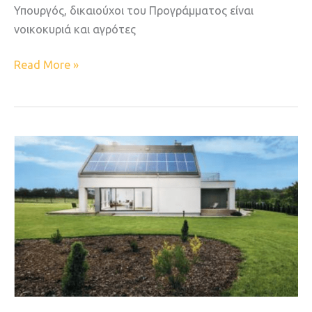
Υπουργός, δικαιούχοι του Προγράμματος είναι
νοικοκυριά και αγρότες
Read More »
Oι
προοπτικές
της
αποθήκευσης
ενέργειας
στον
οικιακό
τομέα
(2022-