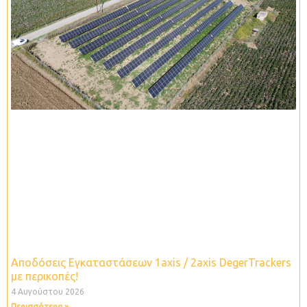
Αποδόσεις Εγκαταστάσεων 1axis / 2axis DegerTrackers
με περικοπές!
4 Αυγούστου 2026
Περισσότερα »