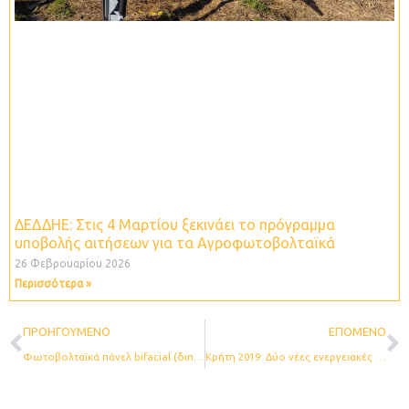
ΔΕΔΔΗΕ: Στις 4 Μαρτίου ξεκινάει το πρόγραμμα
υποβολής αιτήσεων για τα Αγροφωτοβολταϊκά
26 Φεβρουαρίου 2026
Περισσότερα »
Prev
N
ΠΡΟΗΓΟΎΜΕΝΟ
ΕΠΌΜΕΝΟ
Φωτοβολταϊκά πάνελ bifacial (διπλής όψης) και Ιχνηλάτες της DEGER: Συνδυασμός που δεν έχει αντίπαλο (video)
Κρήτη 2019: Δύο νέες ενεργειακές εγκαταστάσεις με μονοαξονικούς ιχνηλάτες DEGER S100