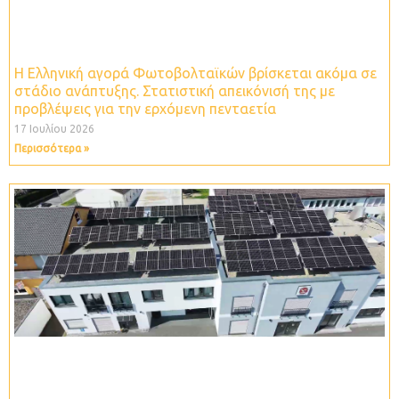
Η Ελληνική αγορά Φωτοβολταϊκών βρίσκεται ακόμα σε
στάδιο ανάπτυξης. Στατιστική απεικόνισή της με
προβλέψεις για την ερχόμενη πενταετία
17 Ιουλίου 2026
Περισσότερα »