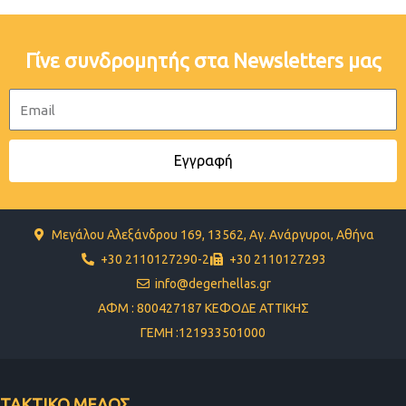
Γίνε συνδρομητής στα Newsletters μας
Email
Εγγραφή
Μεγάλου Αλεξάνδρου 169, 13562, Αγ. Ανάργυροι, Αθήνα
+30 2110127290-2
+30 2110127293
info@degerhellas.gr
ΑΦΜ : 800427187 ΚΕΦΟΔΕ ΑΤΤΙΚΗΣ
ΓΕΜΗ :121933501000
ΤΑΚΤΙΚΟ ΜΕΛΟΣ