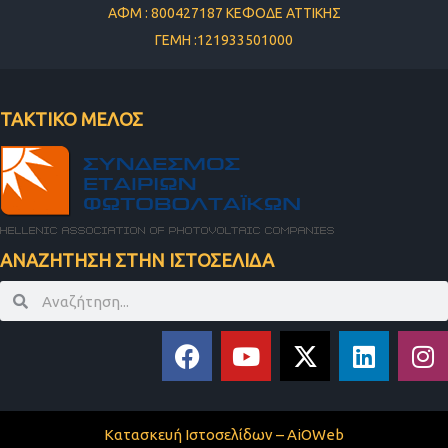
ΑΦΜ : 800427187 ΚΕΦΟΔΕ ΑΤΤΙΚΗΣ
ΓΕΜΗ :121933501000
ΤΑΚΤΙΚΟ ΜΕΛΟΣ
ΑΝΑΖΗΤΗΣΗ ΣΤΗΝ ΙΣΤΟΣΕΛΙΔΑ
Search
Search
F
Y
X
L
I
a
o
-
i
n
c
u
t
n
s
e
t
w
k
t
Κατασκευή Ιστοσελίδων – AiOWeb
b
u
i
e
a