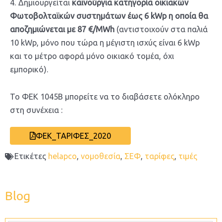
4. Δημιουργείται
καινούργια κατηγορία οικιακών
Φωτοβολταϊκών συστημάτων έως 6 kWp η οποία θα
αποζημιώνεται με 87 €/MWh
(αντιστοιχούν στα παλιά
10 kWp, μόνο που τώρα η μέγιστη ισχύς είναι 6 kWp
και το μέτρο αφορά μόνο οικιακό τομέα, όχι
εμπορικό).
Το ΦΕΚ 1045B μπορείτε να το διαβάσετε ολόκληρο
στη συνέχεια :
ΦΕΚ_ΤΑΡΙΦΕΣ_2020
Ετικέτες
helapco
,
νομοθεσία
,
ΣΕΦ
,
ταρίφες
,
τιμές
Blog