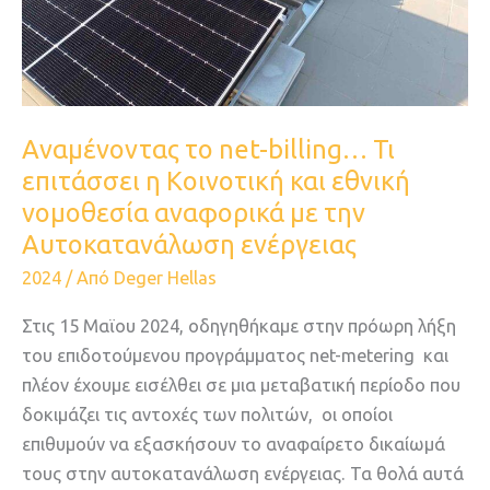
και
εθνική
νομοθεσία
αναφορικά
με
Αναμένοντας το net-billing… Τι
την
επιτάσσει η Κοινοτική και εθνική
Αυτοκατανάλωση
νομοθεσία αναφορικά με την
ενέργειας
Αυτοκατανάλωση ενέργειας
2024
/ Από
Deger Hellas
Στις 15 Μαϊου 2024, οδηγηθήκαμε στην πρόωρη λήξη
του επιδοτούμενου προγράμματος net-metering και
πλέον έχουμε εισέλθει σε μια μεταβατική περίοδο που
δοκιμάζει τις αντοχές των πολιτών, οι οποίοι
επιθυμούν να εξασκήσουν το αναφαίρετο δικαίωμά
τους στην αυτοκατανάλωση ενέργειας. Τα θολά αυτά