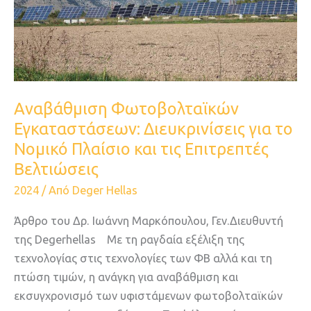
για
το
Νομικό
Πλαίσιο
και
τις
Αναβάθμιση Φωτοβολταϊκών
Επιτρεπτές
Εγκαταστάσεων: Διευκρινίσεις για το
Βελτιώσεις
Νομικό Πλαίσιο και τις Επιτρεπτές
Βελτιώσεις
2024
/ Από
Deger Hellas
Άρθρο του Δρ. Ιωάννη Μαρκόπουλου, Γεν.Διευθυντή
της Degerhellas Με τη ραγδαία εξέλιξη της
τεχνολογίας στις τεχνολογίες των ΦΒ αλλά και τη
πτώση τιμών, η ανάγκη για αναβάθμιση και
εκσυγχρονισμό των υφιστάμενων φωτοβολταϊκών