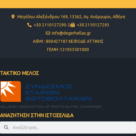
Μεγάλου Αλεξάνδρου 169, 13562, Αγ. Ανάργυροι, Αθήνα
+30 2110127290-2
+30 2110127293
info@degerhellas.gr
ΑΦΜ : 800427187 ΚΕΦΟΔΕ ΑΤΤΙΚΗΣ
ΓΕΜΗ :121933501000
ΤΑΚΤΙΚΟ ΜΕΛΟΣ
ΑΝΑΖΗΤΗΣΗ ΣΤΗΝ ΙΣΤΟΣΕΛΙΔΑ
Search
Search