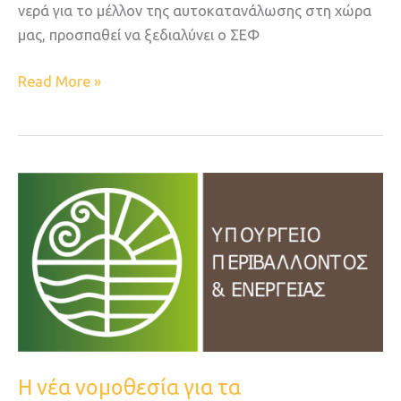
νερά για το μέλλον της αυτοκατανάλωσης στη χώρα
μας, προσπαθεί να ξεδιαλύνει ο ΣΕΦ
Read More »
Η
νέα
νομοθεσία
για
τα
φωτοβολταϊκά
–
Ν.5106/2024
(ΦΕΚ
Η νέα νομοθεσία για τα
63Α/1.5.2024)