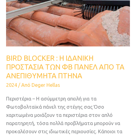
ΤΩΝ
ΦΒ
ΠΑΝΕΛ
ΑΠΟ
ΤΑ
ΑΝΕΠΙΘΥΜΗΤΑ
ΠΤΗΝΑ
BIRD BLOCKER : Η ΙΔΑΝΙΚΗ
ΠΡΟΣΤΑΣΙΑ ΤΩΝ ΦΒ ΠΑΝΕΛ ΑΠΟ ΤΑ
ΑΝΕΠΙΘΥΜΗΤΑ ΠΤΗΝΑ
2024
/ Από
Deger Hellas
Περιστέρια – Η ασύμμετρη απειλή για τα
Φωτοβολταϊκά πάνελ της στέγης σας Όσο
χαριτωμένα μοιάζουν τα περιστέρια στον απλό
παρατηρητή, τόσα πολλά προβλήματα μπορούν να
προκαλέσουν στις ιδιωτικές περιουσίες. Κάποιοι τα