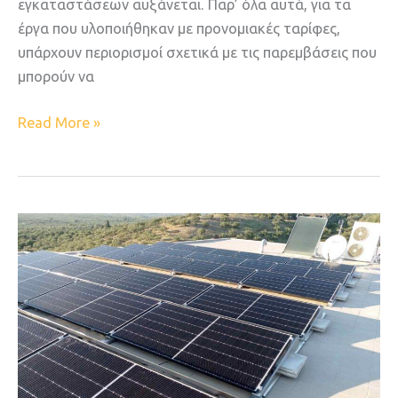
εγκαταστάσεων αυξάνεται. Παρ’ όλα αυτά, για τα
έργα που υλοποιήθηκαν με προνομιακές ταρίφες,
υπάρχουν περιορισμοί σχετικά με τις παρεμβάσεις που
μπορούν να
Read More »
Αναμένοντας
το
net-
billing…
Τι
επιτάσσει
η
Κοινοτική