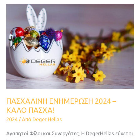
ΠΑΣΧΑΛΙΝΗ
ΕΝΗΜΕΡΩΣΗ
2024
–
ΚΑΛΟ
ΠΑΣΧΑ!
ΠΑΣΧΑΛΙΝΗ ΕΝΗΜΕΡΩΣΗ 2024 –
ΚΑΛΟ ΠΑΣΧΑ!
2024
/ Από
Deger Hellas
Αγαπητοί Φίλοι και Συνεργάτες, Η DegerHellas εύχεται